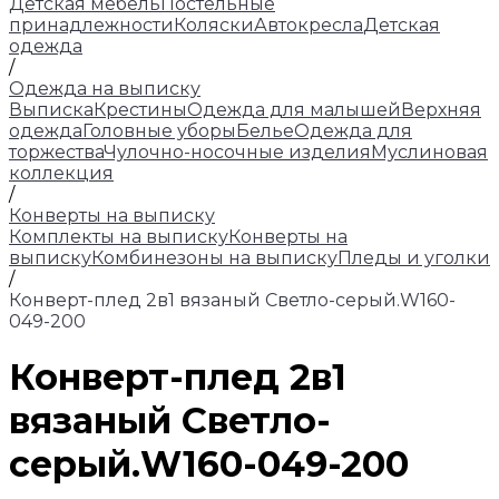
Детская мебель
Постельные
принадлежности
Коляски
Автокресла
Детская
одежда
/
Одежда на выписку
Выписка
Крестины
Одежда для малышей
Верхняя
одежда
Головные уборы
Белье
Одежда для
торжества
Чулочно-носочные изделия
Муслиновая
коллекция
/
Конверты на выписку
Комплекты на выписку
Конверты на
выписку
Комбинезоны на выписку
Пледы и уголки
/
Конверт-плед 2в1 вязаный Светло-серый.W160-
049-200
Конверт-плед 2в1
вязаный Светло-
серый.W160-049-200