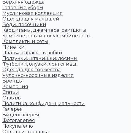
Верхняя одежда
Головные уборы
Муслиновая коллекция
Одежда для малышей
Боди, песочники
Кардиганы, джемпера, свитшоты
Комбинезоны и полукомбинезоны
Комплекты и сеты
Пинетки
Платья, сарафаны, юбки
Ползунки, штанишки, лосины
Футболки, блузки, лонгсливы
Одежда для торжества
Чулочно-носочные изделия
Бренды
Компания
Статьи
Отзывы
Политика конфиденциальности
Галерея
Видеогалерея
Фотогалерея
Покупателю
Оплата и доставка