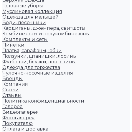
Верхняя одежда
Головные уборы
Муслиновая коллекция
Одежда для малышей
Боди, песочники
Кардиганы, джемпера, свитшоты
Комбинезоны и полукомбинезоны
Комплекты и сеты
Пинетки
Платья, сарафаны, юбки
Ползунки, штанишки, лосины
Футболки, блузки, лонгсливы
Одежда для торжества
Чулочно-носочные изделия
Бренды
Компания
Статьи
Отзывы
Политика конфиденциальности
Галерея
Видеогалерея
Фотогалерея
Покупателю
Оплата и доставка