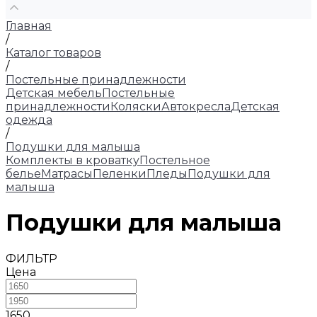
Главная
/
Каталог товаров
/
Постельные принадлежности
Детская мебель
Постельные
принадлежности
Коляски
Автокресла
Детская
одежда
/
Подушки для малыша
Комплекты в кроватку
Постельное
белье
Матрасы
Пеленки
Пледы
Подушки для
малыша
Подушки для малыша
ФИЛЬТР
Цена
1650