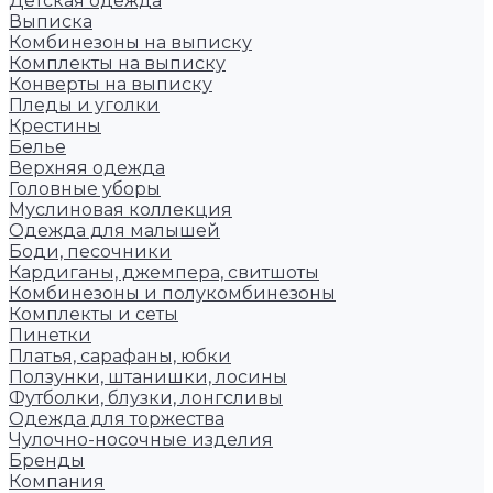
Детская одежда
Выписка
Комбинезоны на выписку
Комплекты на выписку
Конверты на выписку
Пледы и уголки
Крестины
Белье
Верхняя одежда
Головные уборы
Муслиновая коллекция
Одежда для малышей
Боди, песочники
Кардиганы, джемпера, свитшоты
Комбинезоны и полукомбинезоны
Комплекты и сеты
Пинетки
Платья, сарафаны, юбки
Ползунки, штанишки, лосины
Футболки, блузки, лонгсливы
Одежда для торжества
Чулочно-носочные изделия
Бренды
Компания