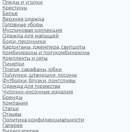
Пледы и уголки
Крестины
Белье
Верхняя одежда
Головные уборы
Муслиновая коллекция
Одежда для малышей
Боди, песочники
Кардиганы, джемпера, свитшоты
Комбинезоны и полукомбинезоны
Комплекты и сеты
Пинетки
Платья, сарафаны, юбки
Ползунки, штанишки, лосины
Футболки, блузки, лонгсливы
Одежда для торжества
Чулочно-носочные изделия
Бренды
Компания
Статьи
Отзывы
Политика конфиденциальности
Галерея
Видеогалерея