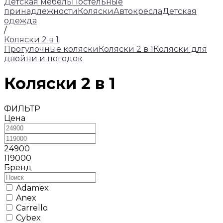
Детская мебель
Постельные
принадлежности
Коляски
Автокресла
Детская
одежда
/
Коляски 2 в 1
Прогулочные коляски
Коляски 2 в 1
Коляски для
двойни и погодок
Коляски 2 в 1
ФИЛЬТР
Цена
24900
119000
Бренд
Adamex
Anex
Carrello
Cybex