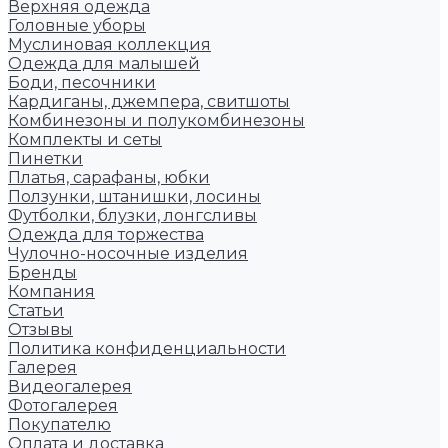
Верхняя одежда
Головные уборы
Муслиновая коллекция
Одежда для малышей
Боди, песочники
Кардиганы, джемпера, свитшоты
Комбинезоны и полукомбинезоны
Комплекты и сеты
Пинетки
Платья, сарафаны, юбки
Ползунки, штанишки, лосины
Футболки, блузки, лонгсливы
Одежда для торжества
Чулочно-носочные изделия
Бренды
Компания
Статьи
Отзывы
Политика конфиденциальности
Галерея
Видеогалерея
Фотогалерея
Покупателю
Оплата и доставка