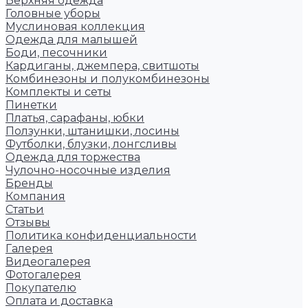
Верхняя одежда
Головные уборы
Муслиновая коллекция
Одежда для малышей
Боди, песочники
Кардиганы, джемпера, свитшоты
Комбинезоны и полукомбинезоны
Комплекты и сеты
Пинетки
Платья, сарафаны, юбки
Ползунки, штанишки, лосины
Футболки, блузки, лонгсливы
Одежда для торжества
Чулочно-носочные изделия
Бренды
Компания
Статьи
Отзывы
Политика конфиденциальности
Галерея
Видеогалерея
Фотогалерея
Покупателю
Оплата и доставка