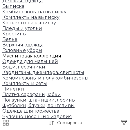
Детская одежда
Выписка
Комбинезоны на выписку
Комплекты на выписку
Конверты на выписку
Пледы и уголки
Крестины
Белье
Верхняя одежда
Головные уборы
Муслиновая коллекция
Одежда для малышей
Боди, песочники
Кардиганы, джемпера, свитшоты
Комбинезоны и полукомбинезоны
Комплекты и сеты
Пинетки
Платья, сарафаны, юбки
Ползунки, штанишки, лосины
Футболки, блузки, лонгсливы
Одежда для торжества
Чулочно-носочные изделия
Сортировка