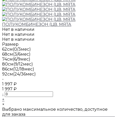
ПОЛУКОМБИНЕЗОН (ЦВ. МЯТА
Нет в наличии
Нет в наличии
Нет в наличии
Размер
62см(0/3мес)
68см(3/6мес)
74см(6/9мес)
80см(9/12мес)
86см(12/18мес)
92см(24/36мес)
-
1 997 ₽
1 997 ₽
-
+
×
Выбрано максимальное количество, доступное
для заказа