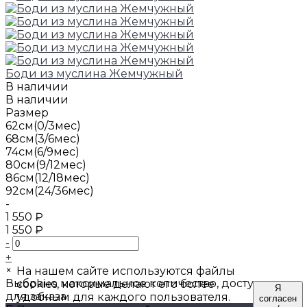
Боди из муслина Жемчужный
В наличии
В наличии
Размер
62см(0/3мес)
68см(3/6мес)
74см(6/9мес)
80см(9/12мес)
86см(12/18мес)
92см(24/36мес)
-
1 550 ₽
1 550 ₽
-
+
×
На нашем сайте используются файлы
Выбрано максимальное количество, доступное
cookies, которые делают его более
Я
для заказа
удобным для каждого пользователя.
согласен