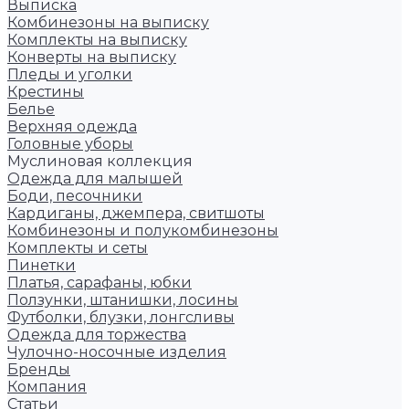
Выписка
Комбинезоны на выписку
Комплекты на выписку
Конверты на выписку
Пледы и уголки
Крестины
Белье
Верхняя одежда
Головные уборы
Муслиновая коллекция
Одежда для малышей
Боди, песочники
Кардиганы, джемпера, свитшоты
Комбинезоны и полукомбинезоны
Комплекты и сеты
Пинетки
Платья, сарафаны, юбки
Ползунки, штанишки, лосины
Футболки, блузки, лонгсливы
Одежда для торжества
Чулочно-носочные изделия
Бренды
Компания
Статьи