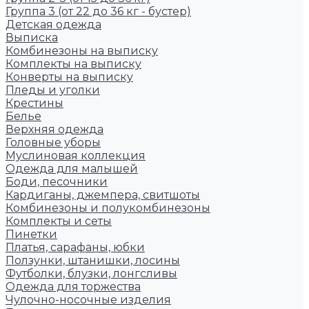
Группа 3 (от 22 до 36 кг - бустер)
Детская одежда
Выписка
Комбинезоны на выписку
Комплекты на выписку
Конверты на выписку
Пледы и уголки
Крестины
Белье
Верхняя одежда
Головные уборы
Муслиновая коллекция
Одежда для малышей
Боди, песочники
Кардиганы, джемпера, свитшоты
Комбинезоны и полукомбинезоны
Комплекты и сеты
Пинетки
Платья, сарафаны, юбки
Ползунки, штанишки, лосины
Футболки, блузки, лонгсливы
Одежда для торжества
Чулочно-носочные изделия