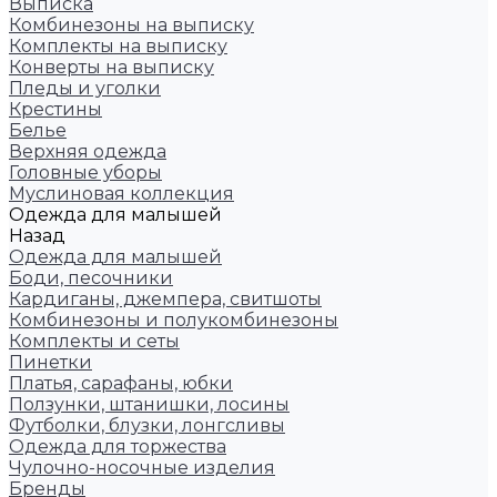
Выписка
Комбинезоны на выписку
Комплекты на выписку
Конверты на выписку
Пледы и уголки
Крестины
Белье
Верхняя одежда
Головные уборы
Муслиновая коллекция
Одежда для малышей
Назад
Одежда для малышей
Боди, песочники
Кардиганы, джемпера, свитшоты
Комбинезоны и полукомбинезоны
Комплекты и сеты
Пинетки
Платья, сарафаны, юбки
Ползунки, штанишки, лосины
Футболки, блузки, лонгсливы
Одежда для торжества
Чулочно-носочные изделия
Бренды