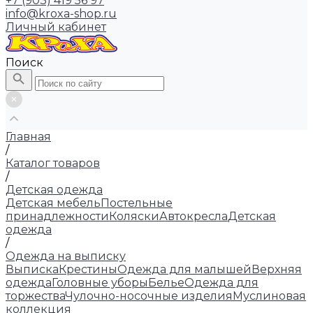
+7 (903) 419 56 97
info@kroxa-shop.ru
Личный кабинет
Поиск
Главная
/
Каталог товаров
/
Детская одежда
Детская мебель
Постельные
принадлежности
Коляски
Автокресла
Детская
одежда
/
Одежда на выписку
Выписка
Крестины
Одежда для малышей
Верхняя
одежда
Головные уборы
Белье
Одежда для
торжества
Чулочно-носочные изделия
Муслиновая
коллекция