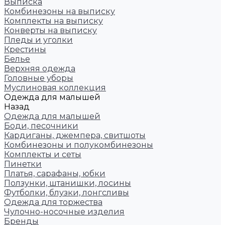
Выписка
Комбинезоны на выписку
Комплекты на выписку
Конверты на выписку
Пледы и уголки
Крестины
Белье
Верхняя одежда
Головные уборы
Муслиновая коллекция
Одежда для малышей
Назад
Одежда для малышей
Боди, песочники
Кардиганы, джемпера, свитшоты
Комбинезоны и полукомбинезоны
Комплекты и сеты
Пинетки
Платья, сарафаны, юбки
Ползунки, штанишки, лосины
Футболки, блузки, лонгсливы
Одежда для торжества
Чулочно-носочные изделия
Бренды