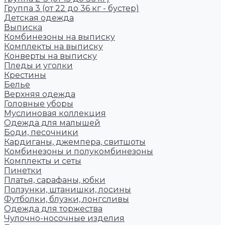
Группа 3 (от 22 до 36 кг - бустер)
Детская одежда
Выписка
Комбинезоны на выписку
Комплекты на выписку
Конверты на выписку
Пледы и уголки
Крестины
Белье
Верхняя одежда
Головные уборы
Муслиновая коллекция
Одежда для малышей
Боди, песочники
Кардиганы, джемпера, свитшоты
Комбинезоны и полукомбинезоны
Комплекты и сеты
Пинетки
Платья, сарафаны, юбки
Ползунки, штанишки, лосины
Футболки, блузки, лонгсливы
Одежда для торжества
Чулочно-носочные изделия