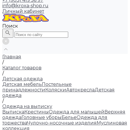
+7 (903) 419 56 97
info@kroxa-shop.ru
Личный кабинет
Поиск
Главная
/
Каталог товаров
/
Детская одежда
Детская мебель
Постельные
принадлежности
Коляски
Автокресла
Детская
одежда
/
Одежда на выписку
Выписка
Крестины
Одежда для малышей
Верхняя
одежда
Головные уборы
Белье
Одежда для
торжества
Чулочно-носочные изделия
Муслиновая
коллекция