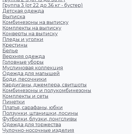
Группа 3 (от 22 до 36 кг - бустер)
Детская одежда
Выписка
Комбинезоны на выписку
Комплекты на выписку
Конверты на выписку
Пледы и уголки
Крестины
Белье
Верхняя одежда
Головные уборы
Муслиновая коллекция
Одежда для малышей
Боди, песочники
Кардиганы, джемпера, свитшоты
Комбинезоны и полукомбинезоны
Комплекты и сеты
Пинетки
Платья, сарафаны, юбки
Ползунки, штанишки, лосины
Футболки, блузки, лонгсливы
Одежда для торжества
Чулочно-носочные изделия