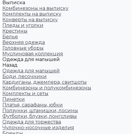
Выписка
Комбинезоны на выписку
Комплекты на выписку
Конверты на выписку
Пледы и уголки
Крестины
Белье
Верхняя одежда
Головные уборы
Муслиновая коллекция
Одежда для малышей
Назад
Одежда для малышей
Боди, песочники
Кардиганы, джемпера, свитшоты
Комбинезоны и полукомбинезоны
Комплекты и сеты
Пинетки
Платья, сарафаны, юбки
Ползунки, штанишки, лосины
Футболки, блузки, лонгсливы
Одежда для торжества
Чулочно-носочные изделия
Бренды