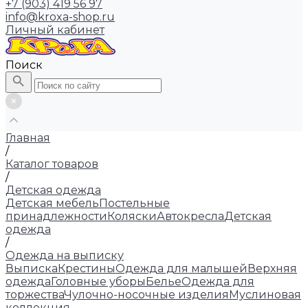
+7 (903) 419 56 97
info@kroxa-shop.ru
Личный кабинет
Поиск
Главная
/
Каталог товаров
/
Детская одежда
Детская мебель
Постельные
принадлежности
Коляски
Автокресла
Детская
одежда
/
Одежда на выписку
Выписка
Крестины
Одежда для малышей
Верхняя
одежда
Головные уборы
Белье
Одежда для
торжества
Чулочно-носочные изделия
Муслиновая
коллекция